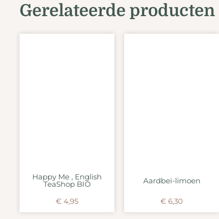
Gerelateerde producten
Happy Me , English
Aardbei-limoen
TeaShop BIO
€
4,95
€
6,30