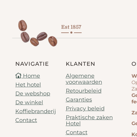
Est 1857
NAVIGATIE
KLANTEN
O
Home
Algemene
W
voorwaarden
Op
Het hotel
Za
Retourbeleid
De webshop
G
Garanties
f
De winkel
Privacy beleid
Koffiebranderij
Za
Praktische zaken
Contact
Hotel
G
Contact
Ko