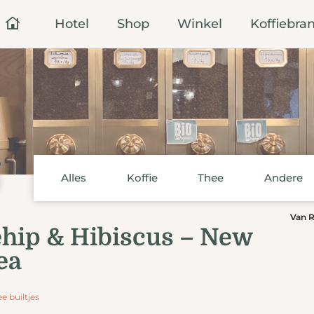
Hotel
Shop
Winkel
Koffiebran
Alles
Koffie
Thee
Andere
Van R
hip & Hibiscus – New
ea
e builtjes