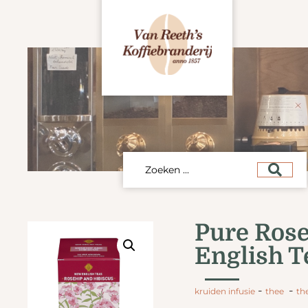
Pure Rose
English T
-
-
kruiden infusie
thee
the