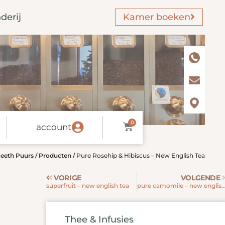
derij
Kamer boeken
0
account
eeth Puurs
/
Producten
/
Pure Rosehip & Hibiscus – New English Tea
VORIGE
VOLGENDE
superfruit – new english tea
pure camomile – new engli
Thee & Infusies