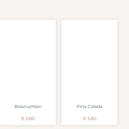
Bosvruchten
Pina Colada
€
5,80
€
5,80