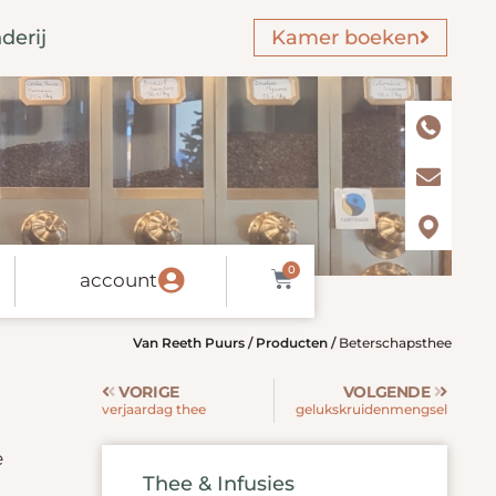
derij
Kamer boeken
0
account
Van Reeth Puurs
/
Producten
/
Beterschapsthee
VORIGE
VOLGENDE
verjaardag thee
gelukskruidenmengsel
e
Thee & Infusies