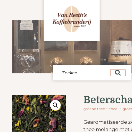
Betersch
-
-
groene thee
thee
groe
Gearomatiseerde z
thee melange met ee