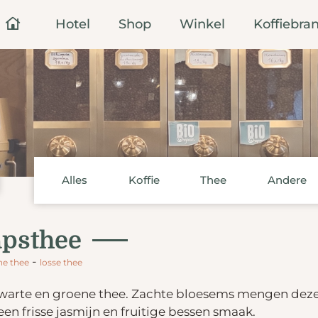
Hotel
Shop
Winkel
Koffiebran
Alles
Koffie
Thee
Andere
apsthee
-
ne thee
losse thee
warte en groene thee. Zachte bloesems mengen dez
n frisse jasmijn en fruitige bessen smaak.