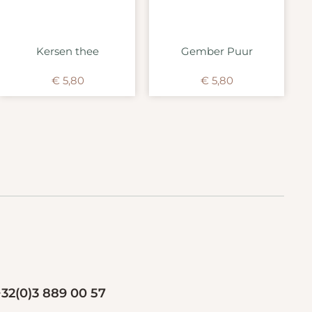
Kersen thee
Gember Puur
€
5,80
€
5,80
32(0)3 889 00 57