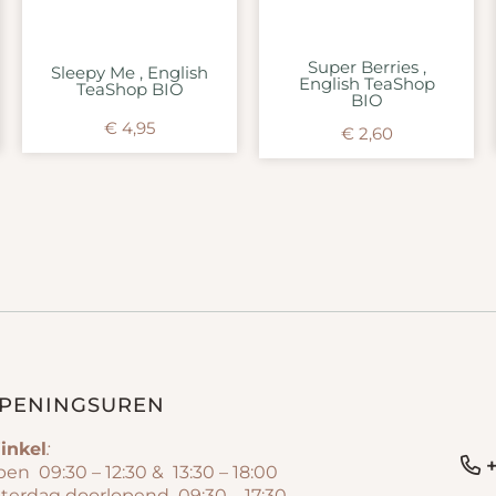
Super Berries ,
Sleepy Me , English
English TeaShop
TeaShop BIO
BIO
€
4,95
€
2,60
PENINGSUREN
inkel
:
+
en 09:30 – 12:30 & 13:30 – 18:00
terdag doorlopend 09:30 – 17:30