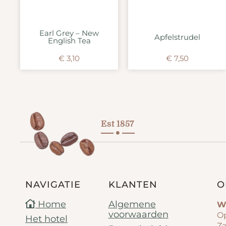
Earl Grey – New
Apfelstrudel
English Tea
€
3,10
€
7,50
Est 1857
NAVIGATIE
KLANTEN
O
Home
Algemene
W
voorwaarden
Op
Het hotel
Za