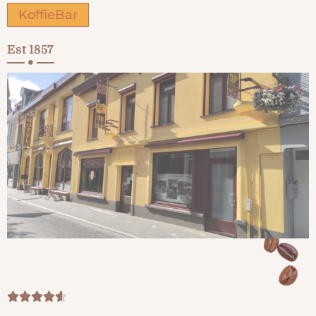
KoffieBar
Est 1857




