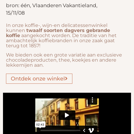
bron: één, Vlaanderen Vakantieland,
15/11/08
In onze koffie-, wijn-en delicatessenwinkel
kunnen
twaalf soorten dagvers gebrande
koffie
aangekocht worden. De traditie van het
ambachtelijk koffiebranden in onze zaak gaat
terug tot 1857!
We bieden ook een grote variatie aan exclusieve
chocoladeproducten, thee, koekjes en andere
lekkernijen aan.
Ontdek onze winkel