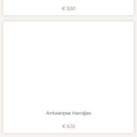
€
3,50
Antwerpse Handjes
€
6,10