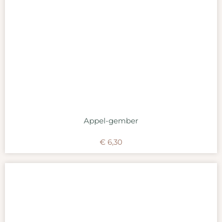
Appel-gember
€
6,30