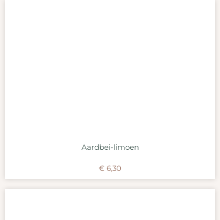
Aardbei-limoen
€
6,30