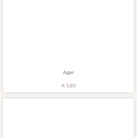
Agar
€
5,80