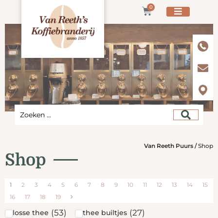
0
Van Reeth Puurs
/
Shop
Shop
1
2
3
4
5
6
7
8
9
10
11
12
13
14
15
16
17
18
19
(
53
)
(
27
)
losse thee
thee builtjes