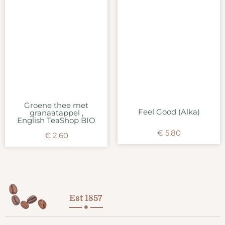
Groene thee met
Feel Good (Alka)
granaatappel ,
English TeaShop BIO
€
5,80
€
2,60
Est 1857