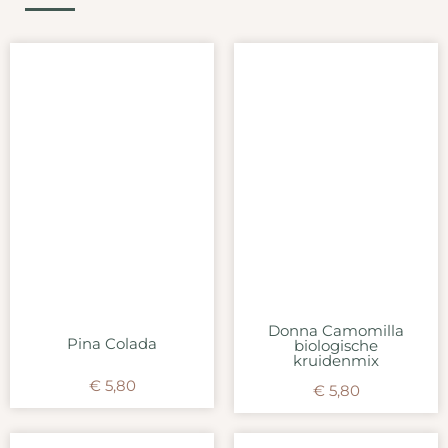
Donna Camomilla
Pina Colada
biologische
kruidenmix
€
5,80
€
5,80