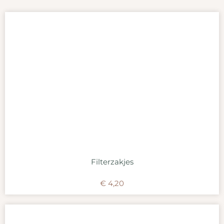
Filterzakjes
€
4,20