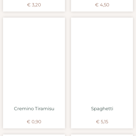
€
3,20
€
4,50
Cremino Tiramisu
Spaghetti
€
0,90
€
5,15