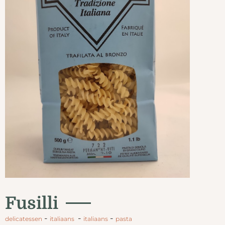
Fusilli
-
-
-
delicatessen
italiaans
italiaans
pasta