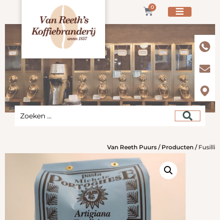
0
Van Reeth Puurs
/
Producten
/
Fusilli