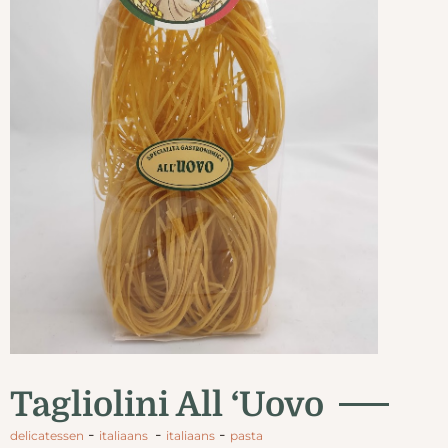
Tagliolini All ‘Uovo
-
-
-
delicatessen
italiaans
italiaans
pasta