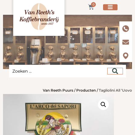
0
Van Reeth Puurs
/
Producten
/
Tagliolini All ‘Uovo