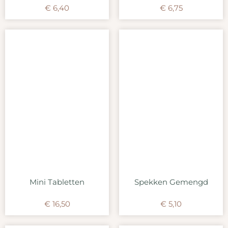
€
6,40
€
6,75
Mini Tabletten
Spekken Gemengd
€
16,50
€
5,10