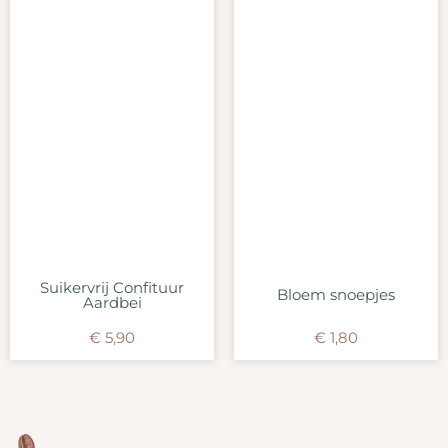
Suikervrij Confituur
Bloem snoepjes
Aardbei
€
5,90
€
1,80