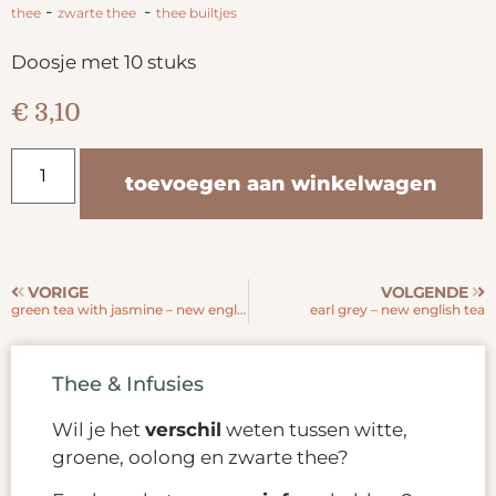
-
-
thee
zwarte thee
thee builtjes
Doosje met 10 stuks
€
3,10
toevoegen aan winkelwagen
VORIGE
VOLGENDE
green tea with jasmine – new english tea
earl grey – new english tea
Thee & Infusies
Wil je het
verschil
weten tussen witte,
groene, oolong en zwarte thee?