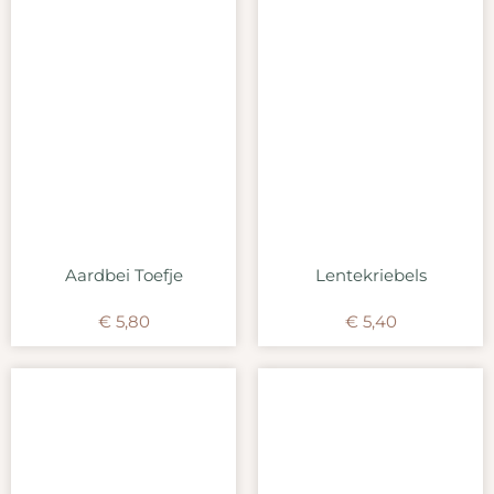
Aardbei Toefje
Lentekriebels
€
5,80
€
5,40