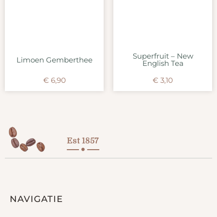
Superfruit – New
Limoen Gemberthee
English Tea
€
6,90
€
3,10
Est 1857
NAVIGATIE