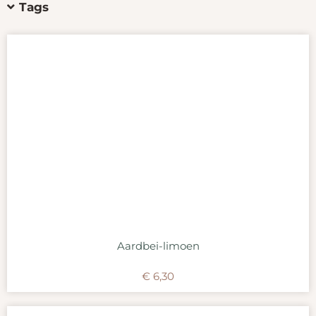
Tags
Aardbei-limoen
€
6,30