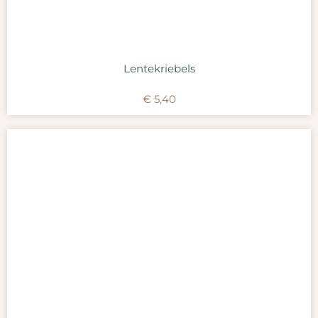
Lentekriebels
€
5,40