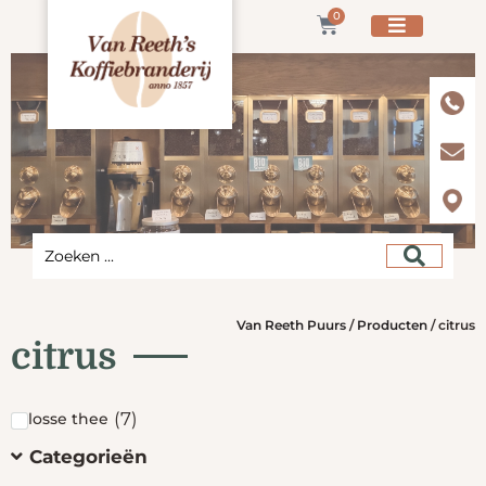
0
Van Reeth Puurs
/
Producten
/
citrus
citrus
(
7
)
losse thee
Categorieën