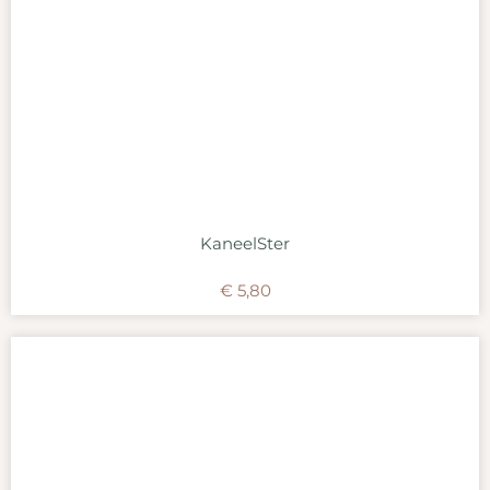
KaneelSter
€
5,80