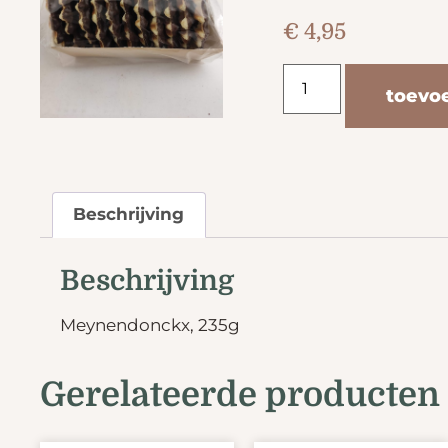
€
4,95
toevo
Beschrijving
Beschrijving
Meynendonckx, 235g
Gerelateerde producten