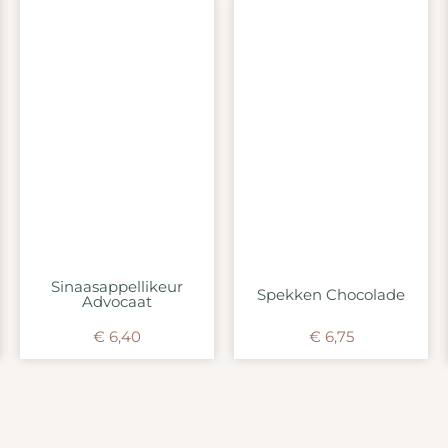
Sinaasappellikeur
Spekken Chocolade
Advocaat
€
6,40
€
6,75