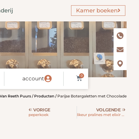
derij
Kamer boeken
0
account
Van Reeth Puurs
/
Producten
/
Parijse Botergaletten met Chocolade
VORIGE
VOLGENDE
peperkoek
likeur pralines met elixir d’anvers