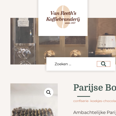
Parijse B
confiserie- koekjes-chocol
Ambachtelijke Pari