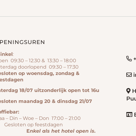
PENINGSUREN
inkel
:
+
en 09:30 – 12:30 & 13:30 – 18:00
terdag doorlopend 09:30 – 17:30
esloten op woensdag, zondag &
i
eestdagen
terdag 18/07 uitzonderlijk open tot 16u
H
Pu
esloten maandag 20 & dinsdag 21/07
ffiebar:
B
aa – Din – Woe – Don 17:00 – 21:00
esloten op feestdagen
E
nkel als het hotel open is.