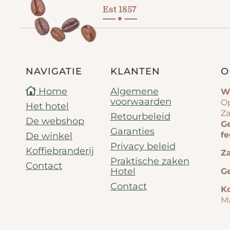
Est 1857
NAVIGATIE
KLANTEN
O
Home
Algemene
W
voorwaarden
Op
Het hotel
Za
Retourbeleid
De webshop
G
Garanties
f
De winkel
Privacy beleid
Koffiebranderij
Za
Praktische zaken
Contact
Hotel
G
Contact
Ko
M
G