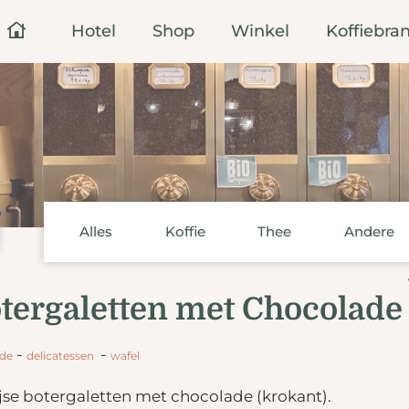
Hotel
Shop
Winkel
Koffiebran
Alles
Koffie
Thee
Andere
otergaletten met Chocolade
-
-
ade
delicatessen
wafel
jse botergaletten met chocolade (krokant).