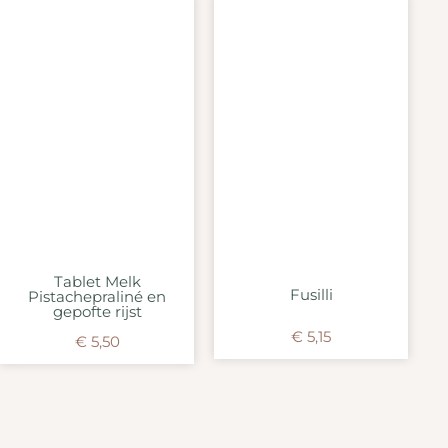
Tablet Melk
Fusilli
Pistachepraliné en
gepofte rijst
€
5,15
€
5,50