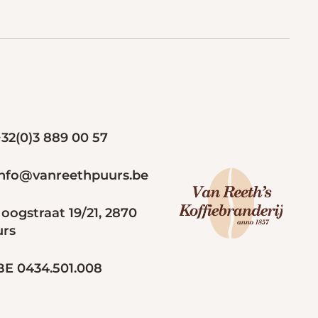
32(0)3 889 00 57
nfo@vanreethpuurs.be
oogstraat 19/21, 2870
urs
E 0434.501.008