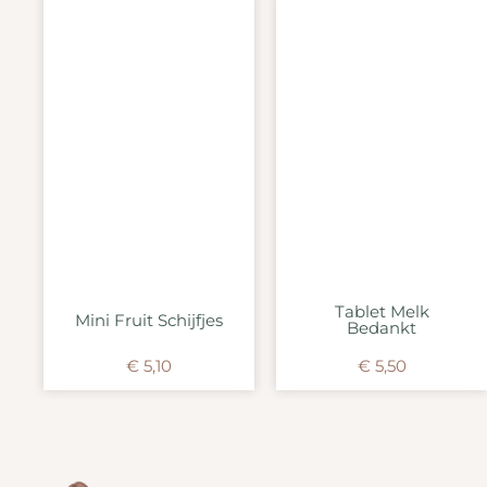
Tablet Melk
Mini Fruit Schijfjes
Bedankt
€
5,10
€
5,50