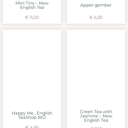
Mini Tins – New
Appel-gember
English Tea
€
11,20
€
6,30
Green Tea with
Happy Me , English
Jasmine – New
TeaShop BIO
English Tea
€
4,95