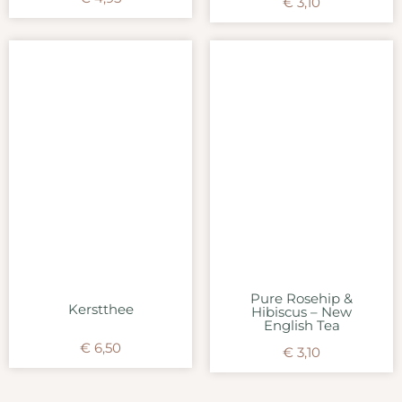
€
3,10
Pure Rosehip &
Kerstthee
Hibiscus – New
English Tea
€
6,50
€
3,10