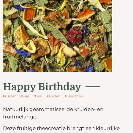
Happy Birthday
-
-
-
kruiden infusie
thee
kruiden
losse thee
Natuurlijk gearomatiseerde kruiden- en
fruitmelange.
Deze fruitige theecreatie brengt een kleurrijke