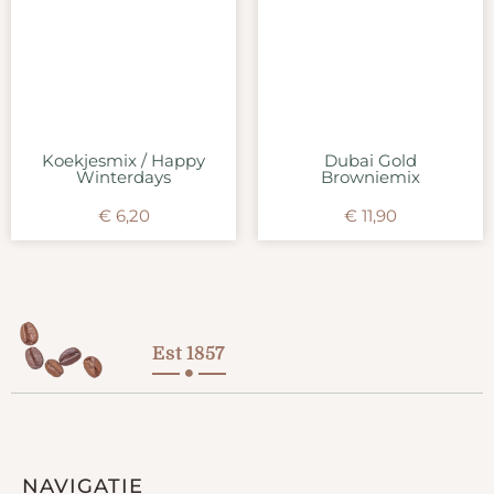
Koekjesmix / Happy
Dubai Gold
Winterdays
Browniemix
€
6,20
€
11,90
Est 1857
NAVIGATIE