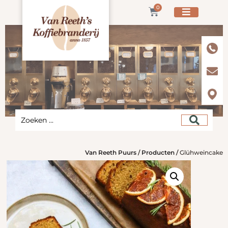
0
Van Reeth Puurs
/
Producten
/
Glühweincake