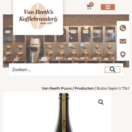
0
Van Reeth Puurs
/
Producten
/
Buloo Sapin II 73cl