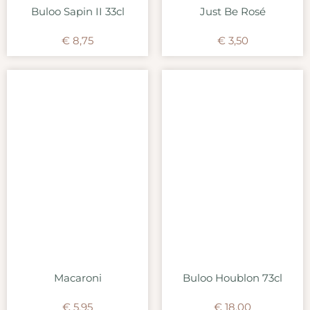
Buloo Sapin II 33cl
Just Be Rosé
€
8,75
€
3,50
Macaroni
Buloo Houblon 73cl
€
5,95
€
18,00