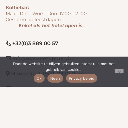
Koffiebar:
Maa – Din – Woe – Don 17:00 – 21:00
Gesloten op feestdagen
E
nkel als het hotel open is.
+32(0)3 889 00 57
info@vanreethpuurs.be
Door de website te blijven gebruiken, stemt u in met het
gebruik van cookies.
Hoogstraat 19/21, 2870 Puurs
Ok
Neen
Privacy beleid
BE 0434.501.008