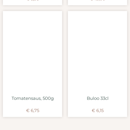
Tomatensaus, 500g
Buloo 33cl
€
6,75
€
6,15