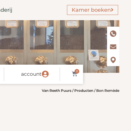
derij
Kamer boeken
0
account
Van Reeth Puurs
/
Producten
/
Bon Remède