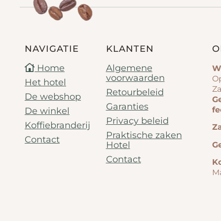
NAVIGATIE
KLANTEN
O
Home
Algemene
W
voorwaarden
Op
Het hotel
Za
Retourbeleid
De webshop
G
Garanties
f
De winkel
Privacy beleid
Koffiebranderij
Za
Praktische zaken
Contact
Hotel
G
Contact
Ko
M
G