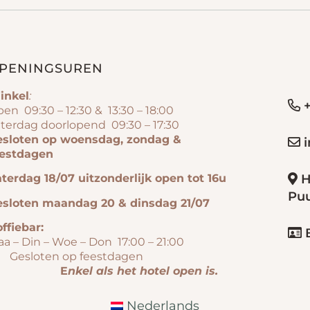
PENINGSUREN
inkel
:
+
en 09:30 – 12:30 & 13:30 – 18:00
terdag doorlopend 09:30 – 17:30
esloten op woensdag, zondag &
i
eestdagen
terdag 18/07 uitzonderlijk open tot 16u
H
Pu
esloten maandag 20 & dinsdag 21/07
ffiebar:
B
aa – Din – Woe – Don 17:00 – 21:00
esloten op feestdagen
E
nkel als het hotel open is.
Nederlands