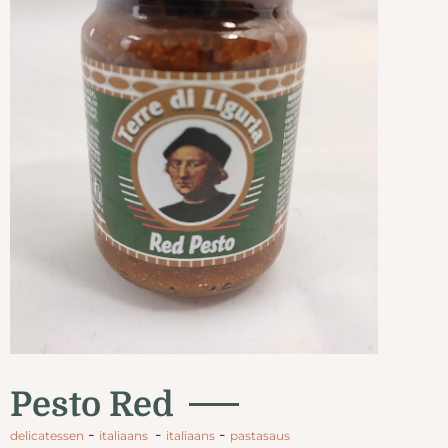
Pesto Red
-
-
-
delicatessen
italiaans
italiaans
pastasaus