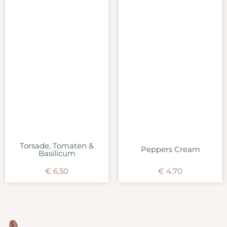
Torsade, Tomaten &
Peppers Cream
Basilicum
€
6,50
€
4,70