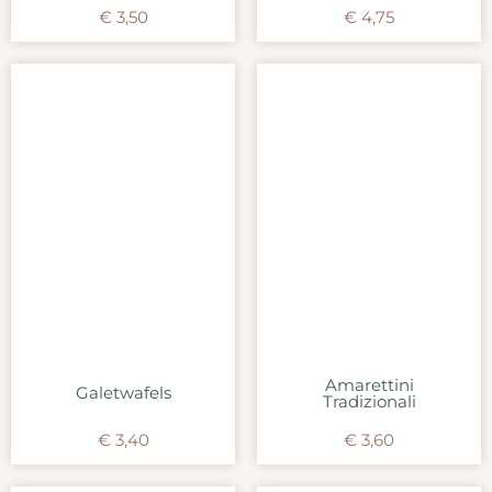
€
3,50
€
4,75
Amarettini
Galetwafels
Tradizionali
€
3,40
€
3,60