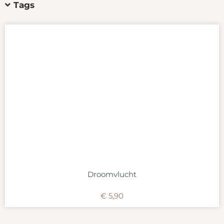
Tags
Droomvlucht
€
5,90