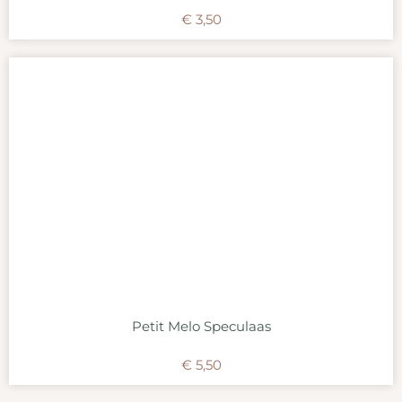
€
3,50
Petit Melo Speculaas
€
5,50