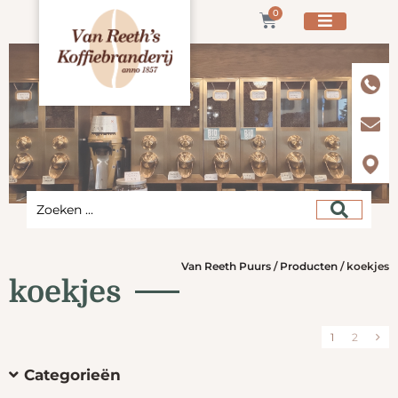
0
Van Reeth Puurs
/
Producten
/
koekjes
koekjes
1
2
Categorieën