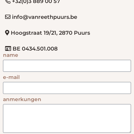
+32(0)3 889 00 57
info@vanreethpuurs.be
Hoogstraat 19/21, 2870 Puurs
BE 0434.501.008
name
e-mail
anmerkungen